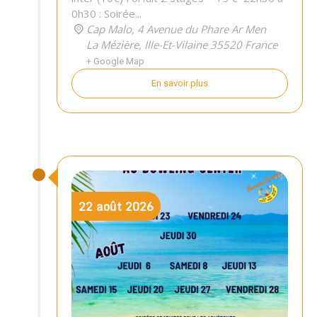
0h30 : Soirée...
Cap Malo,
4 Avenue du Phare Ar Men
La Mézière
,
Ille-Et-Vilaine
35520
France
+ Google Map
En savoir plus
22
août
2026