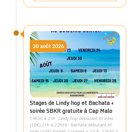
20
août
2026
Stages de Lindy hop et Bachata +
soirée SBKR gratuite à Cap Malo
19h30 à 21h : Lindy hop débutant et inter
(10€) 21h à 22h30 : Bachata débutant et
inter (10€) Forfait 2 stages = 15 € 22h30 à