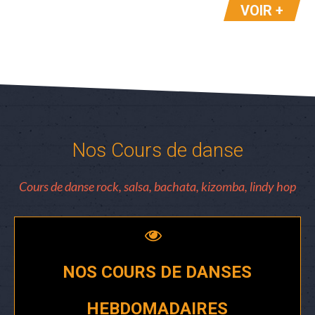
VOIR +
Nos Cours de danse
Cours de danse rock, salsa, bachata, kizomba, lindy hop
NOS COURS DE DANSES
HEBDOMADAIRES