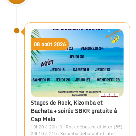
08
août
2026
Stages de Rock, Kizomba et
Bachata + soirée SBKR gratuite à
Cap Malo
19h20 à 20h10 : Rock débutant et inter (5€)
20h10 à 21h : Kizomba débutant et inter