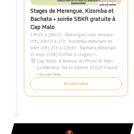
Stages de Merengue, Kizomba et
Bachata + soirée SBKR gratuite à
Cap Malo
19h20 à 20h10 : Merengue tous niveaux
(5€) 20h10 à 21h : Kizomba débutant et
inter (5€) 21h à 22h30 : Bachata débutant
et inter (10€) Forfait 3 stages =...
Cap Malo,
4 Avenue du Phare Ar Men
La Mézière
,
Ille-Et-Vilaine
35520
France
+ Google Map
En savoir plus