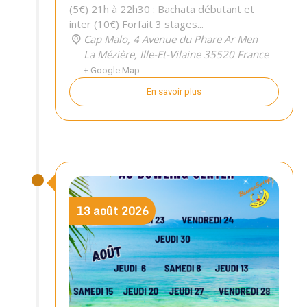
(5€) 21h à 22h30 : Bachata débutant et
inter (10€) Forfait 3 stages...
Cap Malo,
4 Avenue du Phare Ar Men
La Mézière
,
Ille-Et-Vilaine
35520
France
+ Google Map
En savoir plus
13
août
2026