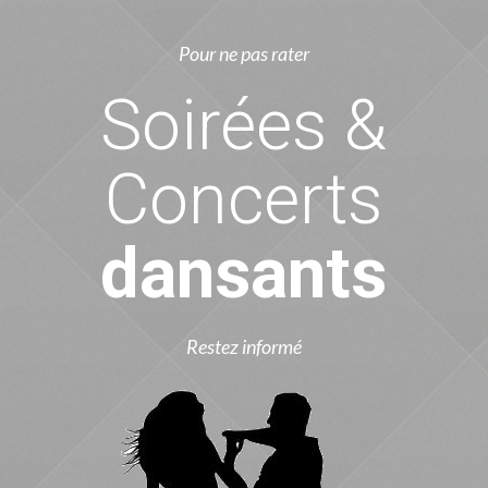
Pour ne pas rater
Soirées &
Concerts
dansants
Restez informé