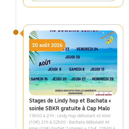
20
août
2026
Stages de Lindy hop et Bachata +
soirée SBKR gratuite à Cap Malo
19h30 à 21h : Lindy hop débutant et inter
(10€) 21h à 22h30 : Bachata débutant et
inter (10€) Forfait 2 stages = 15 € 22h30 à