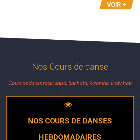
VOIR +
Nos Cours de danse
Cours de danse rock, salsa, bachata, kizomba, lindy hop
NOS COURS DE DANSES
HEBDOMADAIRES