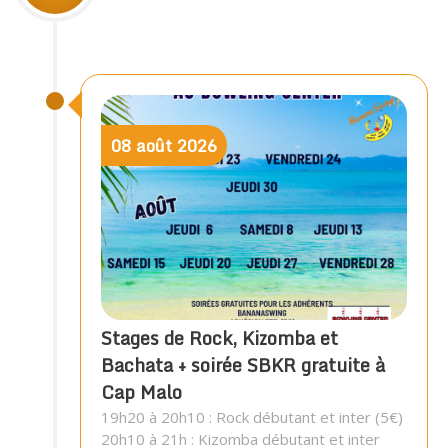
08
août
2026
Stages de Rock, Kizomba et
Bachata + soirée SBKR gratuite à
Cap Malo
19h20 à 20h10 : Rock débutant et inter (5€)
20h10 à 21h : Kizomba débutant et inter