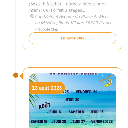
(5€) 21h à 22h30 : Bachata débutant et
inter (10€) Forfait 3 stages...
Cap Malo,
4 Avenue du Phare Ar Men
La Mézière
,
Ille-Et-Vilaine
35520
France
+ Google Map
En savoir plus
13
août
2026