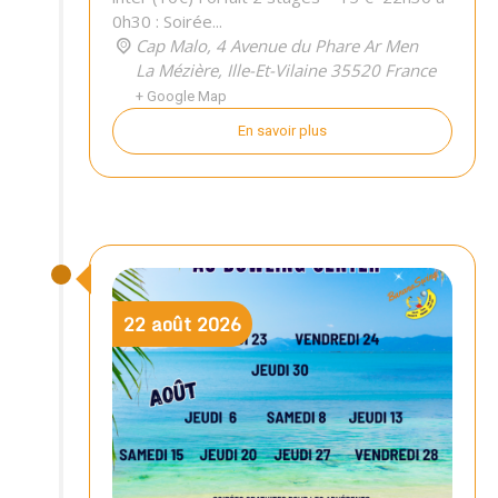
0h30 : Soirée...
Cap Malo,
4 Avenue du Phare Ar Men
La Mézière
,
Ille-Et-Vilaine
35520
France
+ Google Map
En savoir plus
22
août
2026