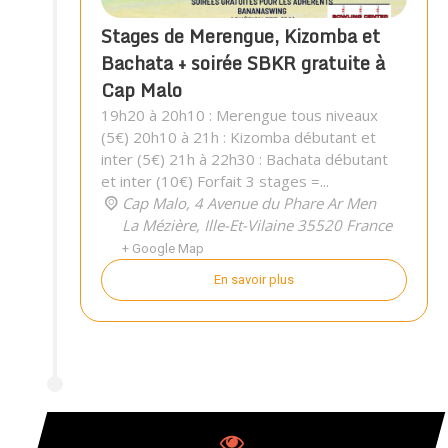
Stages de Merengue, Kizomba et
Bachata + soirée SBKR gratuite à
Cap Malo
19h20 à 20h10 : Merengue tous niveaux
(5€) 20h10 à 21h : Kizomba débutant et
inter (5€) 21h à 22h30 : Bachata débutant
et inter (10€) Forfait 3 stages =...
Cap Malo,
4 Avenue du Phare Ar Men
La Mézière
,
Ille-Et-Vilaine
35520
France
+ Google Map
En savoir plus