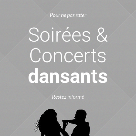
Pour ne pas rater
Soirées &
Concerts
dansants
Restez informé