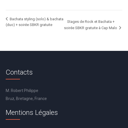
Bachata styling (solo) & bachata
Stages de Rock et Bachata +
(duo) + soirée SBKR gratuite
soirée SBKR gratuite à Cap Malo
Contacts
M. Robert Philippe
Bruz, Bretagne, France
Mentions Légales