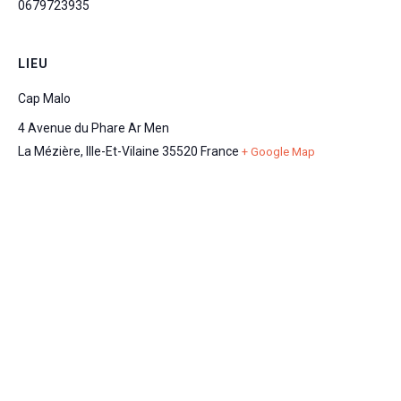
0679723935
LIEU
Cap Malo
4 Avenue du Phare Ar Men
La Mézière
,
Ille-Et-Vilaine
35520
France
+ Google Map