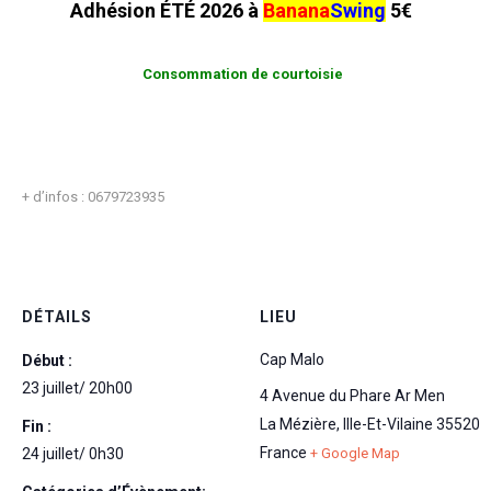
Adhésion ÉTÉ 2026 à
Banana
Swing
5€
Consommation de courtoisie
+ d’infos : 0679723935
DÉTAILS
LIEU
Cap Malo
Début :
23 juillet/ 20h00
4 Avenue du Phare Ar Men
La Mézière
,
Ille-Et-Vilaine
35520
Fin :
France
24 juillet/ 0h30
+ Google Map