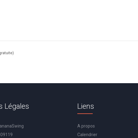
ratuite)
s Légales
Liens
BananaSwing
A propos
009119
Calendrier