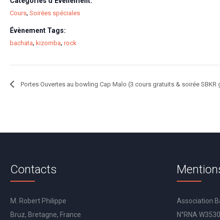
Catégories d’Évènement:
,
Cours
Soirées spéciales
Évènement Tags:
,
,
bachata
kizomba
rock
Portes Ouvertes au bowling Cap Malo (3 cours gratuits & soirée SBKR g
Contacts
Mention
M. Robert Philippe
Association 
Bruz, Bretagne, France
N°RNA W353