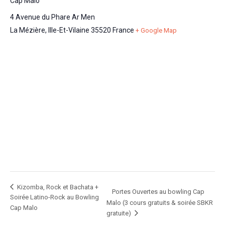
Cap Malo
4 Avenue du Phare Ar Men
La Mézière
,
Ille-Et-Vilaine
35520
France
+ Google Map
Kizomba, Rock et Bachata +
Portes Ouvertes au bowling Cap
Soirée Latino-Rock au Bowling
Malo (3 cours gratuits & soirée SBKR
Cap Malo
gratuite)