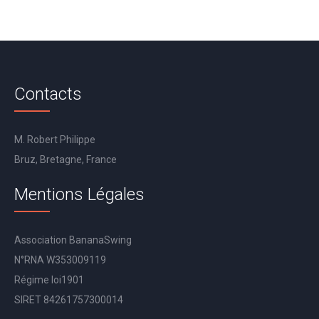
Contacts
M. Robert Philippe
Bruz, Bretagne, France
Mentions Légales
Association BananaSwing
N°RNA W353009119
Régime loi1901
SIRET 84261757300014