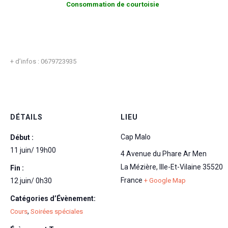
Consommation de courtoisie
+ d’infos : 0679723935
DÉTAILS
LIEU
Cap Malo
Début :
11 juin/ 19h00
4 Avenue du Phare Ar Men
La Mézière
,
Ille-Et-Vilaine
35520
Fin :
France
12 juin/ 0h30
+ Google Map
Catégories d’Évènement:
,
Cours
Soirées spéciales