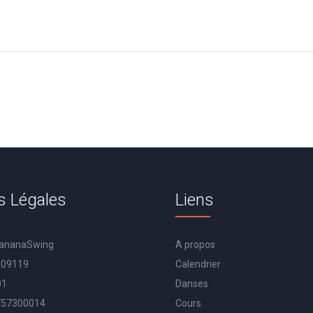
s Légales
Liens
BananaSwing
A propos
009119
Calendrier
01
Danses
757300014
Cours