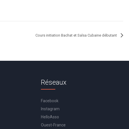
Cours initiation Bachat et Salsa Cubaine débutant
Réseaux
Facebook
Instagram
HelloAsso
Ouest-France