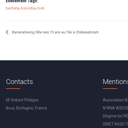
Évènement Tags:
,
,
bachata
kizomba
rock
BananaSwing fête ses 15 ans au Tiki à Châteaubriant
Contacts
Mention
M. Robert Philippe
Association 
Bruz, Bretagne, France
N°RNA W353
Régime loi19
SIRET 84261